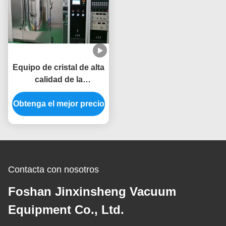
Equipo de cristal de alta
calidad de la
vacuometalización de la
Obtenga el mejor precio
cristalería PVD de la
eficacia alta en Foshan
Contacta con nosotros
Foshan Jinxinsheng Vacuum
Equipment Co., Ltd.