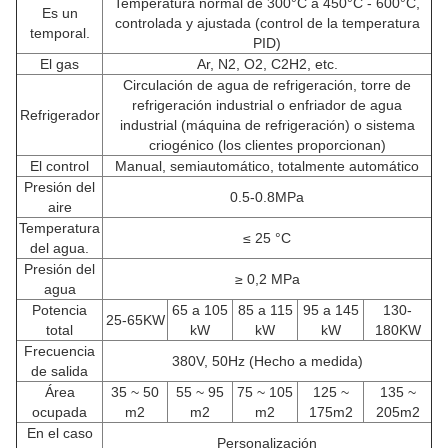
Temperatura normal de 300°C a 450°C - 600°C,
Es un
controlada y ajustada (control de la temperatura
temporal.
PID)
El gas
Ar, N2, O2, C2H2, etc.
Circulación de agua de refrigeración, torre de
refrigeración industrial o enfriador de agua
Refrigerador
industrial (máquina de refrigeración) o sistema
criogénico (los clientes proporcionan)
El control
Manual, semiautomático, totalmente automático
Presión del
0.5-0.8MPa
aire
Temperatura
≤ 25 °C
del agua.
Presión del
≥ 0,2 MPa
agua
Potencia
65 a 105
85 a 115
95 a 145
130-
25-65KW
total
kW
kW
kW
180KW
Frecuencia
380V, 50Hz (Hecho a medida)
de salida
Área
35 ~ 50
55 ~ 95
75 ~ 105
125 ~
135 ~
ocupada
m2
m2
m2
175m2
205m2
En el caso
Personalización