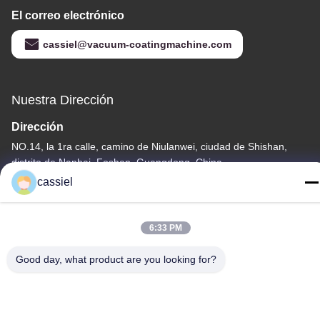
El correo electrónico
cassiel@vacuum-coatingmachine.com
Nuestra Dirección
Dirección
NO.14, la 1ra calle, camino de Niulanwei, ciudad de Shishan,
distrito de Nanhai, Foshan, Guangdong, China
cassiel
Teléfono
86-139-2915-0962
6:33 PM
Good day, what product are you looking for?
política de privacidad
|
Mapa del Sitio
China buena calidad Máquina de la vacuometalización de PVD El