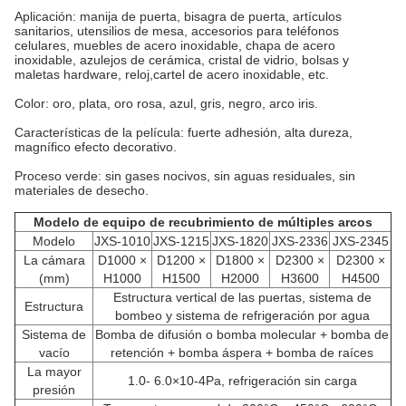
Aplicación: manija de puerta, bisagra de puerta, artículos
sanitarios, utensilios de mesa, accesorios para teléfonos
celulares, muebles de acero inoxidable, chapa de acero
inoxidable, azulejos de cerámica, cristal de vidrio, bolsas y
maletas hardware, reloj,cartel de acero inoxidable, etc.
Color: oro, plata, oro rosa, azul, gris, negro, arco iris.
Características de la película: fuerte adhesión, alta dureza,
magnífico efecto decorativo.
Proceso verde: sin gases nocivos, sin aguas residuales, sin
materiales de desecho.
Modelo de equipo de recubrimiento de múltiples arcos
Modelo
JXS-1010
JXS-1215
JXS-1820
JXS-2336
JXS-2345
La cámara
D1000 ×
D1200 ×
D1800 ×
D2300 ×
D2300 ×
(mm)
H1000
H1500
H2000
H3600
H4500
Estructura vertical de las puertas, sistema de
Estructura
bombeo y sistema de refrigeración por agua
Sistema de
Bomba de difusión o bomba molecular + bomba de
vacío
retención + bomba áspera + bomba de raíces
La mayor
1.0- 6.0×10-4Pa, refrigeración sin carga
presión