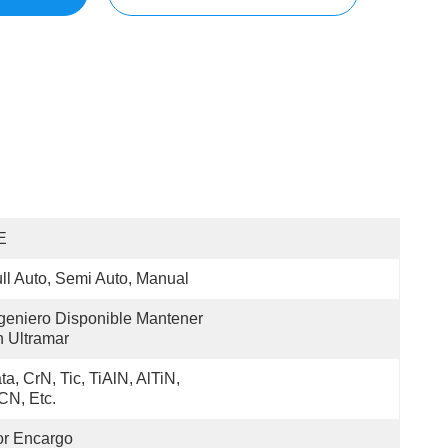
E
ll Auto, Semi Auto, Manual
geniero Disponible Mantener 
 Ultramar
ta, CrN, Tic, TiAlN, AlTiN, 
CN, Etc.
or Encargo