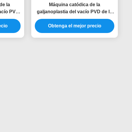
de la
Máquina catódica de la
vacío PVD
galjanoplastia del vacío PVD de la
la cocina
vaporización del arco de los
ón para el
ecio
dispositivos de cocina del lavabo
Obtenga el mejor precio
 de Rose
del acero inoxidable para el color
negro