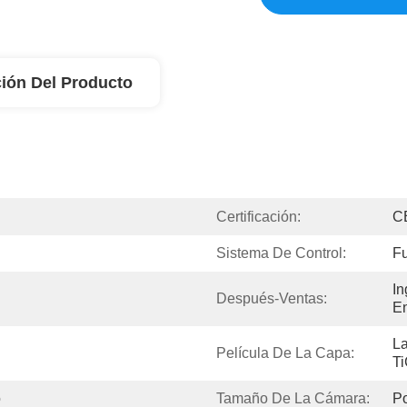
ión Del Producto
Certificación:
C
Sistema De Control:
Fu
In
Después-Ventas:
En
La
Película De La Capa:
Ti
o
Tamaño De La Cámara:
P