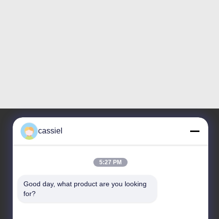
cassiel
Nuestra Dirección
5:27 PM
Dirección
NO.14, la 1ra calle, camino de Niulanwei, ciudad de
Good day, what product are you looking 
Shishan, distrito de Nanhai, Foshan, Guangdong,
for?
China