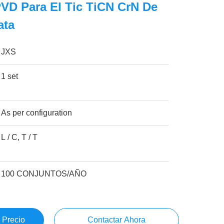
 PVD Para El Tic TiCN CrN De
ata
JXS
1 set
As per configuration
L / C, T / T
100 CONJUNTOS/AÑO
 Precio
Contactar Ahora