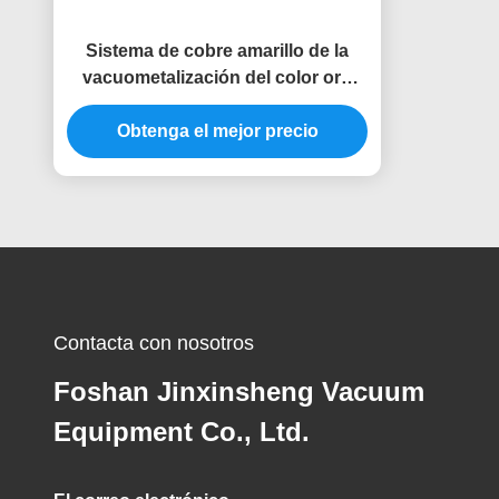
Sistema de cobre amarillo de la
vacuometalización del color oro
PVD del grifo del golpecito de agua
de la aleación del cinc de la
Obtenga el mejor precio
capacidad grande
Contacta con nosotros
Foshan Jinxinsheng Vacuum
Equipment Co., Ltd.