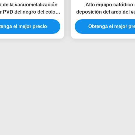
 de la vacuometalización
Alto equipo catódico 
or PVD del negro del color
deposición del arco del 
ose del fregadero del agua
del fregadero del agua de 
enga el mejor precio
l lavabo de la cocina
de la tarifa de la ionizaci
Obtenga el mejor pr
color del negro del oro