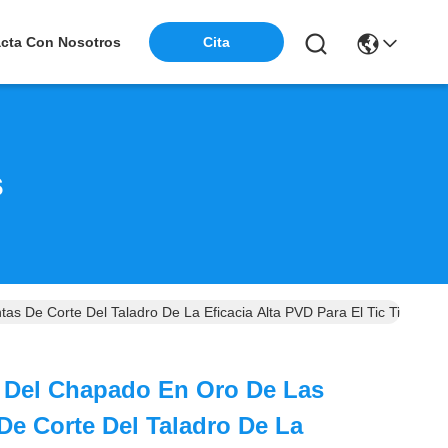
cta Con Nosotros
Cita
s
s De Corte Del Taladro De La Eficacia Alta PVD Para El Tic TiCN CrN
 Del Chapado En Oro De Las
De Corte Del Taladro De La