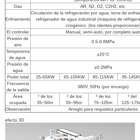
Gas
AR, N2, O2, C2H2, etc.
Circulación de la refrigeración por agua, torre de enfria
Enfriamiento
refrigerador de agua industrial (máquina de refriger
criogénico. (los clientes proporcionan
El controlar
Manual, semi-auto, por completo aut
Presión de
0.5-0.8MPa
aire
Temporeros
≤25°C
de agua.
Presión de
≥0.2MPa
agua
Poder total
25-65KW
65-105KW
85-115KW
95-145
Frecuencia
380V, 50Hz (por encargo)
de la salida
Área
² de los
² de los
² de los
² del
ocupada
35~50m
55~95m
75~105m
125~17
Observación
Arreglo para requisitos particulares
efecto 3D