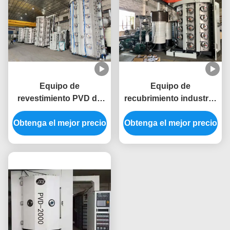
Equipo de
Equipo de
revestimiento PVD de
recubrimiento industrial
alto volumen ofrece una
de vacío de gran
Obtenga el mejor precio
amplia gama de
Obtenga el mejor precio
cavidad
opciones de color para
los marcos completos
de mesas y sillas de
metal