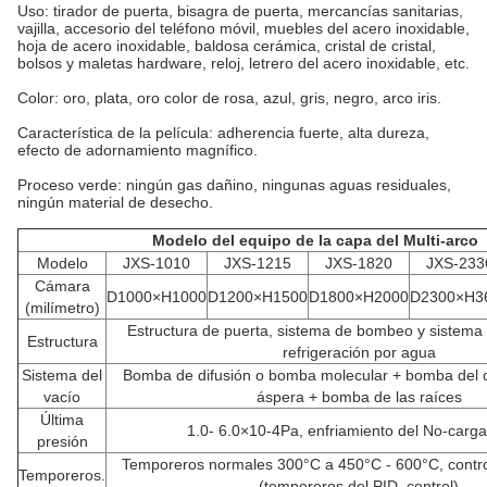
Uso: tirador de puerta, bisagra de puerta, mercancías sanitarias,
vajilla, accesorio del teléfono móvil, muebles del acero inoxidable,
hoja de acero inoxidable, baldosa cerámica, cristal de cristal,
bolsos y maletas hardware, reloj, letrero del acero inoxidable, etc.
Color: oro, plata, oro color de rosa, azul, gris, negro, arco iris.
Característica de la película: adherencia fuerte, alta dureza,
efecto de adornamiento magnífico.
Proceso verde: ningún gas dañino, ningunas aguas residuales,
ningún material de desecho.
Modelo del equipo de la capa del Multi-arco
Modelo
JXS-1010
JXS-1215
JXS-1820
JXS-233
Cámara
D1000×H1000
D1200×H1500
D1800×H2000
D2300×H3
(milímetro)
Estructura de puerta, sistema de bombeo y sistema v
Estructura
refrigeración por agua
Sistema del
Bomba de difusión o bomba molecular + bomba del 
vacío
áspera + bomba de las raíces
Última
1.0- 6.0×10-4Pa, enfriamiento del No-carg
presión
Temporeros normales 300°C a 450°C - 600°C, contro
Temporeros.
(temporeros del PID. control)