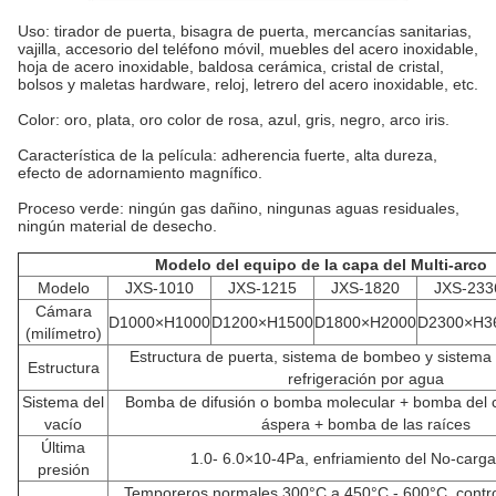
Uso: tirador de puerta, bisagra de puerta, mercancías sanitarias,
vajilla, accesorio del teléfono móvil, muebles del acero inoxidable,
hoja de acero inoxidable, baldosa cerámica, cristal de cristal,
bolsos y maletas hardware, reloj, letrero del acero inoxidable, etc.
Color: oro, plata, oro color de rosa, azul, gris, negro, arco iris.
Característica de la película: adherencia fuerte, alta dureza,
efecto de adornamiento magnífico.
Proceso verde: ningún gas dañino, ningunas aguas residuales,
ningún material de desecho.
Modelo del equipo de la capa del Multi-arco
Modelo
JXS-1010
JXS-1215
JXS-1820
JXS-233
Cámara
D1000×H1000
D1200×H1500
D1800×H2000
D2300×H3
(milímetro)
Estructura de puerta, sistema de bombeo y sistema v
Estructura
refrigeración por agua
Sistema del
Bomba de difusión o bomba molecular + bomba del 
vacío
áspera + bomba de las raíces
Última
1.0- 6.0×10-4Pa, enfriamiento del No-carg
presión
Temporeros normales 300°C a 450°C - 600°C, contro