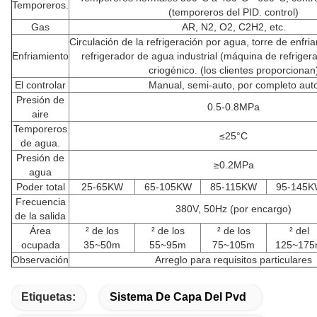
Temporeros.
(temporeros del PID. control)
Gas
AR, N2, O2, C2H2, etc.
Circulación de la refrigeración por agua, torre de enfria
Enfriamiento
refrigerador de agua industrial (máquina de refriger
criogénico. (los clientes proporcionan
El controlar
Manual, semi-auto, por completo aut
Presión de
0.5-0.8MPa
aire
Temporeros
≤25°C
de agua.
Presión de
≥0.2MPa
agua
Poder total
25-65KW
65-105KW
85-115KW
95-145
Frecuencia
380V, 50Hz (por encargo)
de la salida
Área
² de los
² de los
² de los
² del
ocupada
35~50m
55~95m
75~105m
125~17
Observación
Arreglo para requisitos particulares
Etiquetas:
Sistema De Capa Del Pvd