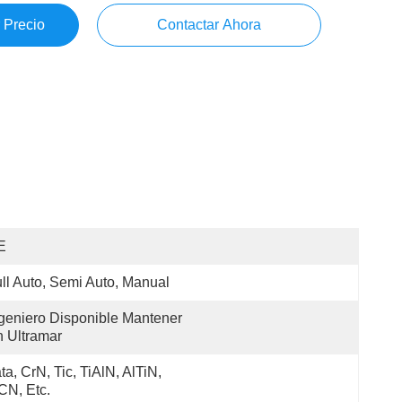
 Precio
Contactar Ahora
E
ll Auto, Semi Auto, Manual
geniero Disponible Mantener 
 Ultramar
ta, CrN, Tic, TiAlN, AlTiN, 
CN, Etc.