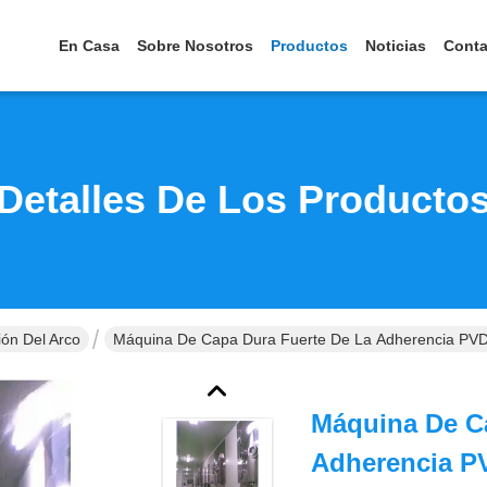
En Casa
Sobre Nosotros
Productos
Noticias
Conta
Detalles De Los Producto
ón Del Arco
Máquina De Capa Dura Fuerte De La Adherencia PVD D
Máquina De C
Adherencia PV