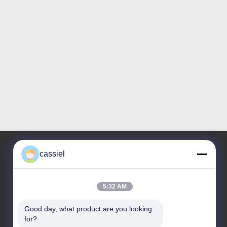
cassiel
Nuestra Dirección
5:32 AM
Dirección
NO.14, la 1ra calle, camino de Niulanwei, ciudad de
Good day, what product are you looking 
Shishan, distrito de Nanhai, Foshan, Guangdong,
for?