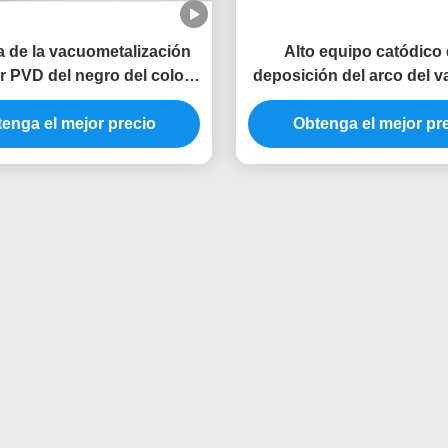
 de la vacuometalización
Alto equipo catódico 
or PVD del negro del color
deposición del arco del 
ose del fregadero del agua
del fregadero del agua de 
enga el mejor precio
l lavabo de la cocina
de la tarifa de la ionizaci
Obtenga el mejor pr
color del negro del oro