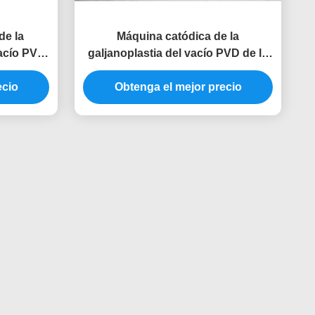
de la
Máquina catódica de la
vacío PVD
galjanoplastia del vacío PVD de la
la cocina
vaporización del arco de los
ón para el
ecio
dispositivos de cocina del lavabo
Obtenga el mejor precio
 de Rose
del acero inoxidable para el color
negro