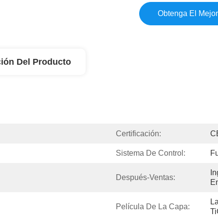
Obtenga El Mejor
ión Del Producto
Certificación:
C
Sistema De Control:
Fu
In
Después-Ventas:
En
La
Película De La Capa:
Ti