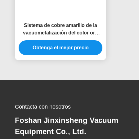
Sistema de cobre amarillo de la
vacuometalización del color oro
PVD del grifo del golpecito de agua
de la aleación del cinc de la
Obtenga el mejor precio
capacidad grande
Contacta con nosotros
Foshan Jinxinsheng Vacuum
Equipment Co., Ltd.