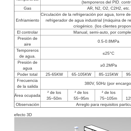
(temporeros del PID. contr
Gas
AR, N2, O2, C2H2, etc.
Circulación de la refrigeración por agua, torre de
Enfriamiento
refrigerador de agua industrial (máquina de re
criogénico. (los clientes propo
El controlar
Manual, semi-auto, por comple
Presión de
0.5-0.8MPa
aire
Temporeros
≤25°C
de agua.
Presión de
≥0.2MPa
agua
Poder total
25-65KW
65-105KW
85-115KW
95
Frecuencia
380V, 50Hz (por encargo
de la salida
² de los
² de los
² de los
Área ocupada
35~50m
55~95m
75~105m
12
Observación
Arreglo para requisitos partic
efecto 3D