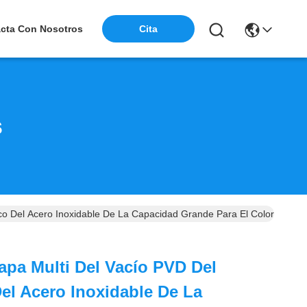
cta Con Nosotros
Cita
s
o Del Acero Inoxidable De La Capacidad Grande Para El Color Púrpura
pa Multi Del Vacío PVD Del
Del Acero Inoxidable De La