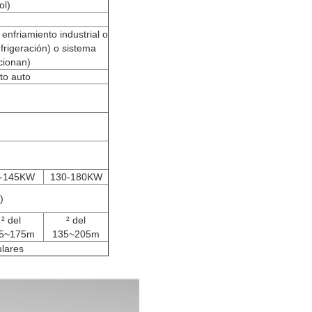
ol)
 enfriamiento industrial o
frigeración) o sistema
rcionan)
to auto
-145KW
130-180KW
)
² del
² del
5~175m
135~205m
ulares