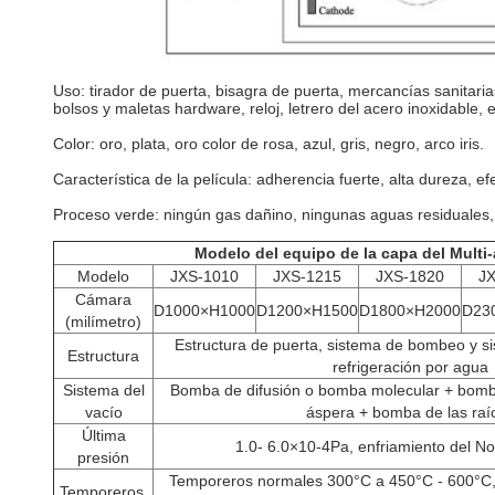
Uso: tirador de puerta, bisagra de puerta, mercancías sanitarias
bolsos y maletas hardware, reloj, letrero del acero inoxidable, e
Color: oro, plata, oro color de rosa, azul, gris, negro, arco iris.
Característica de la película: adherencia fuerte, alta dureza, 
Proceso verde: ningún gas dañino, ningunas aguas residuales,
Modelo del equipo de la capa del Multi
Modelo
JXS-1010
JXS-1215
JXS-1820
J
Cámara
D1000×H1000
D1200×H1500
D1800×H2000
D23
(milímetro)
Estructura de puerta, sistema de bombeo y si
Estructura
refrigeración por agua
Sistema del
Bomba de difusión o bomba molecular + bomb
vacío
áspera + bomba de las raí
Última
1.0- 6.0×10-4Pa, enfriamiento del 
presión
Temporeros normales 300°C a 450°C - 600°C, 
Temporeros.