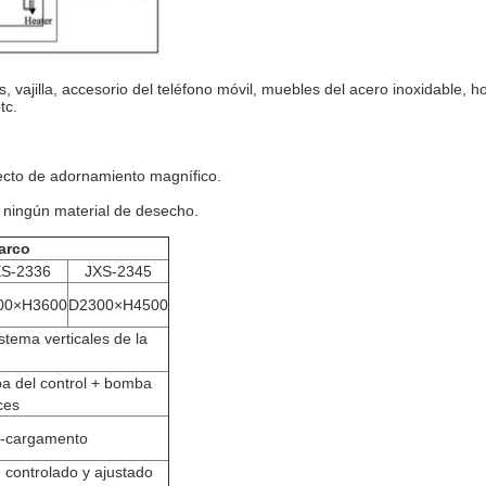
, vajilla, accesorio del teléfono móvil, muebles del acero inoxidable, ho
tc.
efecto de adornamiento magnífico.
 ningún material de desecho.
-arco
XS-2336
JXS-2345
00×H3600
D2300×H4500
stema verticales de la
a del control + bomba
ces
No-cargamento
controlado y ajustado