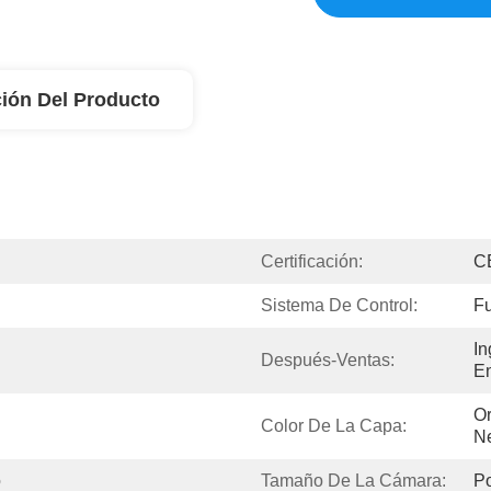
ión Del Producto
Certificación:
C
Sistema De Control:
Fu
In
Después-Ventas:
En
Or
Color De La Capa:
Ne
o
Tamaño De La Cámara:
P