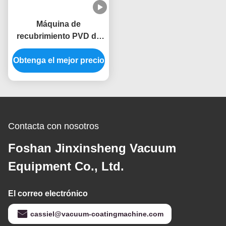
Máquina de
recubrimiento PVD de
tamaño mediano para
Obtenga el mejor precio
producción en masa
con cámara de vacío de
acero inoxidable
Contacta con nosotros
Foshan Jinxinsheng Vacuum
Equipment Co., Ltd.
El correo electrónico
cassiel@vacuum-coatingmachine.com