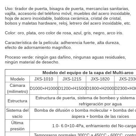
Uso: tirador de puerta, bisagra de puerta, mercancías sanitarias,
vajilla, accesorio del teléfono móvil, muebles del acero inoxidable,
hoja de acero inoxidable, baldosa cerámica, cristal de cristal,
bolsos y maletas hardware, reloj, letrero del acero inoxidable, etc.
Color: oro, plata, oro color de rosa, azul, gris, negro, arco iris.
Característica de la película: adherencia fuerte, alta dureza,
efecto de adornamiento magnífico.
Proceso verde: ningún gas dañino, ningunas aguas residuales,
ningún material de desecho.
Modelo del equipo de la capa del Multi-arco
Modelo
JXS-1010
JXS-1215
JXS-1820
JXS-233
Cámara
D1000×H1000
D1200×H1500
D1800×H2000
D2300×H3
(milímetro)
Estructura de puerta, sistema de bombeo y sistema v
Estructura
refrigeración por agua
Sistema del
Bomba de difusión o bomba molecular + bomba del 
vacío
áspera + bomba de las raíces
Última
1.0- 6.0×10-4Pa, enfriamiento del No-carg
presión
Temporeros normales 300°C a 450°C - 600°C, contro