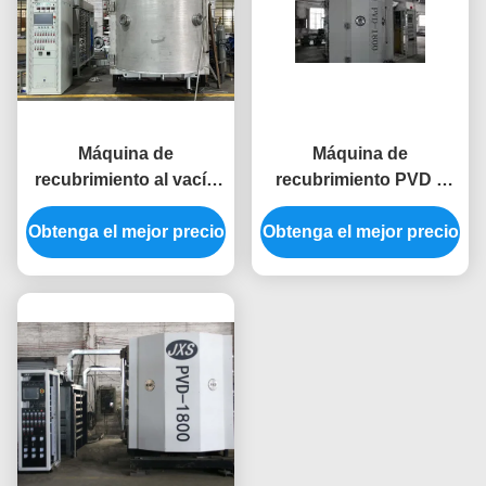
Máquina de
Máquina de
recubrimiento al vacío
recubrimiento PVD a
PVD para herramientas
baja temperatura con
Obtenga el mejor precio
de corte de metal
Obtenga el mejor precio
múltiples colores
antioxidantes y aptas
decorativos y fuente de
para alimentos de acero
iones uniforme para
inoxidable
tazas cerámicas