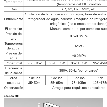
Temporeros.
(temporeros del PID. control)
Gas
AR, N2, O2, C2H2, etc.
Circulación de la refrigeración por agua, torre de enfria
Enfriamiento
refrigerador de agua industrial (máquina de refriger
criogénico. (los clientes proporcionan
El controlar
Manual, semi-auto, por completo aut
Presión de
0.5-0.8MPa
aire
Temporeros
≤25°C
de agua.
Presión de
≥0.2MPa
agua
Poder total
25-65KW
65-105KW
85-115KW
95-145
Frecuencia
380V, 50Hz (por encargo)
de la salida
Área
² de los
² de los
² de los
² del
ocupada
35~50m
55~95m
75~105m
125~17
Observación
Arreglo para requisitos particulares
efecto 3D