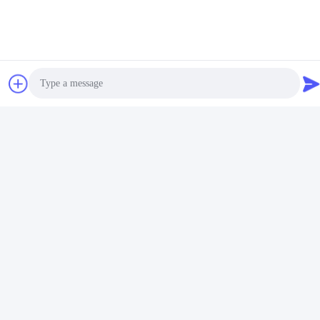
Máquina de capa de
Máquina de capa
acero inoxidable del
decorativa colorida de
tirador de puerta PVD
los SS PVD del
Obtenga el mejor precio
del metal
Obtenga el mejor precio
hardware del metal
Photo
Video Call
Audio Call
Bañadora de Front