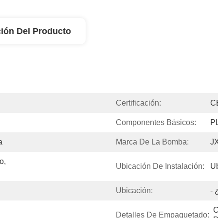
ión Del Producto
Certificación:
C
Componentes Básicos:
P
a
Marca De La Bomba:
J
, 
Ubicación De Instalación:
Ub
Ubicación:
- 
C
Detalles De Empaquetado: