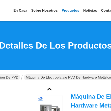
En Casa
Sobre Nosotros
Productos
Noticias
Conta
Detalles De Los Producto
ción De PVD
Máquina De Electroplataje PVD De Hardware Metálic
Máquina De El
Hardware Metá