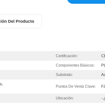
ión Del Producto
Certificación:
C
Componentes Básicos:
P
Substrato:
Ac
, 
Puntos De Venta Clave:
Fá
Ubicación:
- 