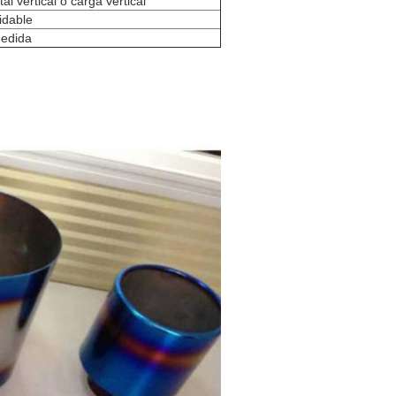
al vertical o carga vertical
idable
edida