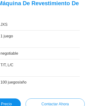
Máquina De Revestimiento De
JXS
1 juego
negotiable
T/T, L/C
100 juegos/año
 Precio
Contactar Ahora