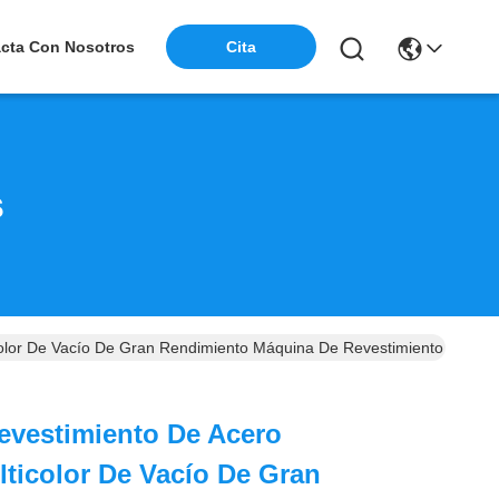
cta Con Nosotros
Cita
s
color De Vacío De Gran Rendimiento Máquina De Revestimiento De Va
evestimiento De Acero
lticolor De Vacío De Gran