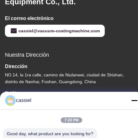
Equipment Co., Ltd.
El correo electrónico
cassiel@vacuum-coatingmachine.com
Nuestra Dirección
Dirección
NO.14, la 1ra calle, camino de Niulanwei, ciudad de Shishan,
distrito de Nanhai, Foshan, Guangdong, China
Teléfono
cassiel
86-139-2915-0962
7:20 PM
Good day, what product are you looking for?