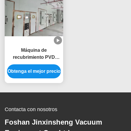
Máquina de
recubrimiento PVD
totalmente automática
Obtenga el mejor precio
resistente a los
arañazos con cámara
de acero inoxidable
para marcos de
muebles
Contacta con nosotros
Foshan Jinxinsheng Vacuum